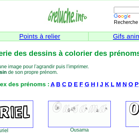
Recherche 
Points à relier
Gifs ani
erie des dessins à colorier des préno
ne image pour l'agrandir puis l'imprimer.
ssin
de son propre prénom.
dex des prénoms :
A
B
C
D
E
F
G
H
I
J
K
L
M
N
O
P
Ousama
riel