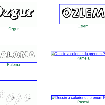
Ozlem
Ozgur
Pamela
Paloma
Pascal