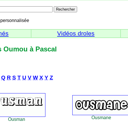
personnalisée
més
Vidéos droles
ms Oumou à Pascal
Q
R
S
T
U
V
W
X
Y
Z
Ousmane
Ousman