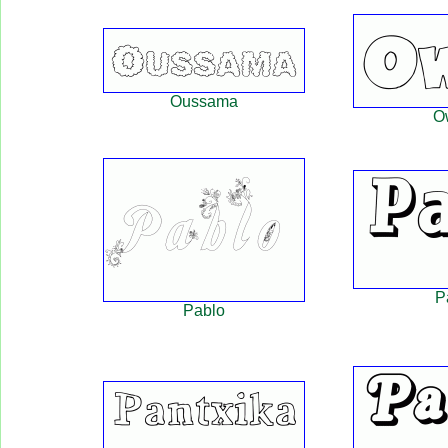
Oussama
O
P
Pablo