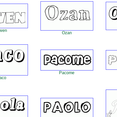
wen
Ozan
Pacome
aco