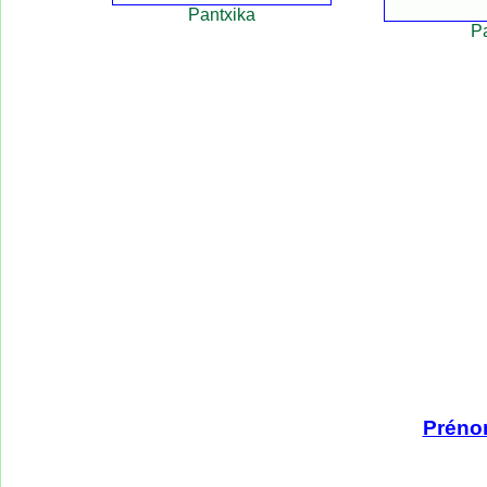
Pantxika
P
Préno