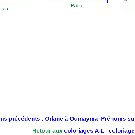
Paolo
aola
ms précédents : Orlane à Oumayma
Prénoms sui
Retour aux
coloriages A-L
coloriage