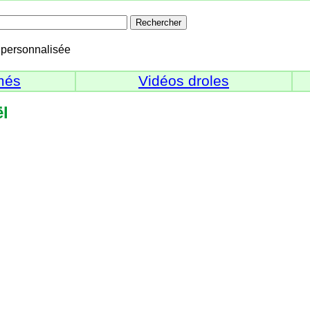
personnalisée
més
Vidéos droles
l