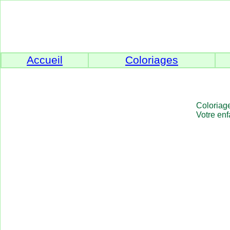
Accueil
Coloriages
Coloriage
Votre enf