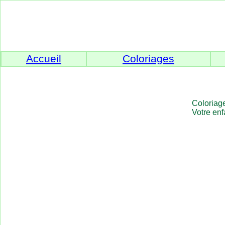
Accueil
Coloriages
Coloriage
Votre enf