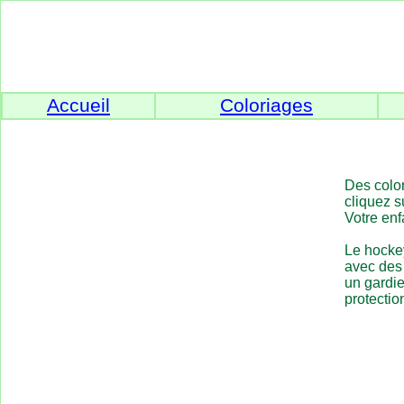
Accueil
Coloriages
Des color
cliquez s
Votre enf
Le hockey
avec des 
un gardi
protectio