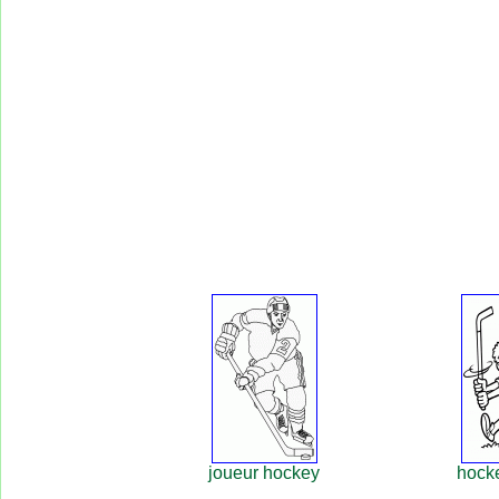
joueur hockey
hocke