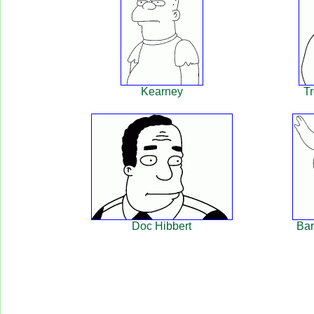
Kearney
T
Doc Hibbert
Bar