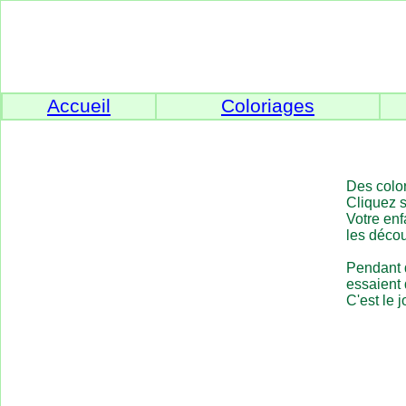
Accueil
Coloriages
Des color
Cliquez s
Votre enf
les décou
Pendant q
essaient 
C'est le j