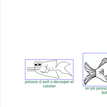
poisson d avril a decouper et
colorier
un joli poisso
bul