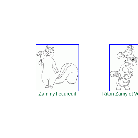
Zammy l ecureuil
Riton Zamy et V