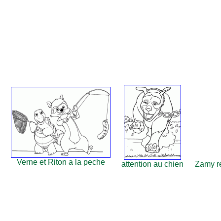
Verne et Riton a la peche
attention au chien
Zamy re