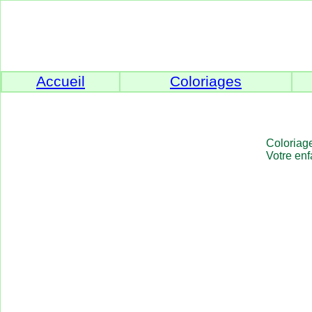
Accueil
Coloriages
Coloriage
Votre enf