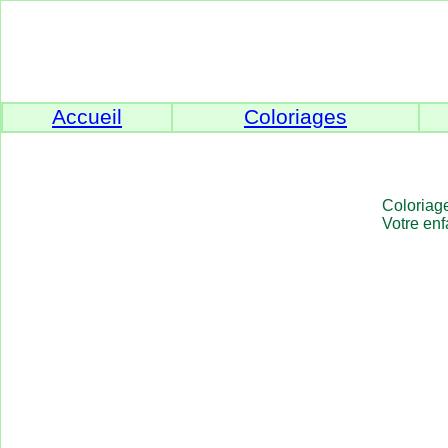
Accueil
Coloriages
Coloriage
Votre enf