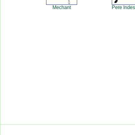
Mechant
Pere Indest