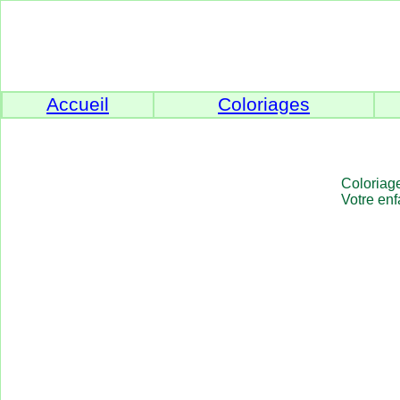
Accueil
Coloriages
Coloriage
Votre enf