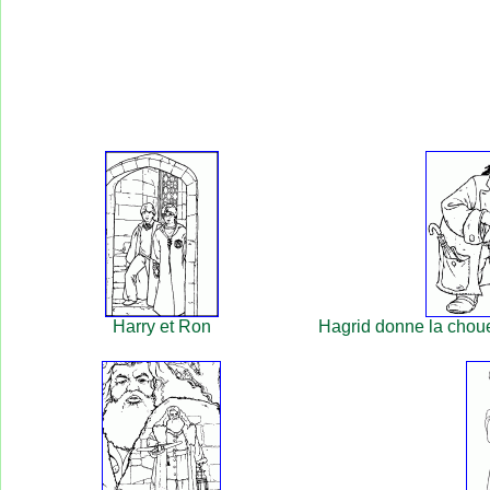
Harry et Ron
Hagrid donne la choue