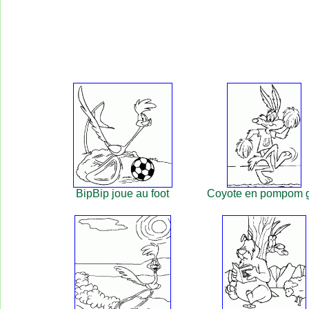
BipBip joue au foot
Coyote en pompom g