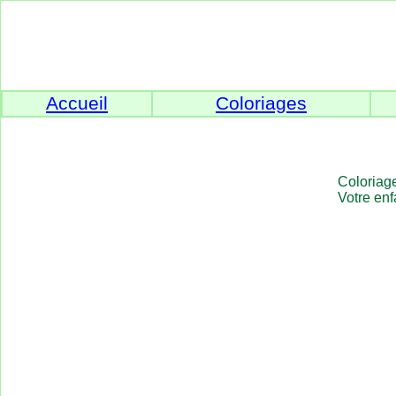
Accueil
Coloriages
Coloriage
Votre enf