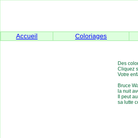
Accueil
Coloriages
Des color
Cliquez s
Votre enf
Bruce Way
la nuit a
Il peut a
sa lutte c