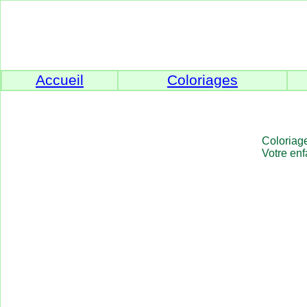
Accueil
Coloriages
Coloriage
Votre enf