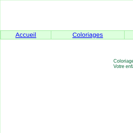
Accueil
Coloriages
Coloriage
Votre enf